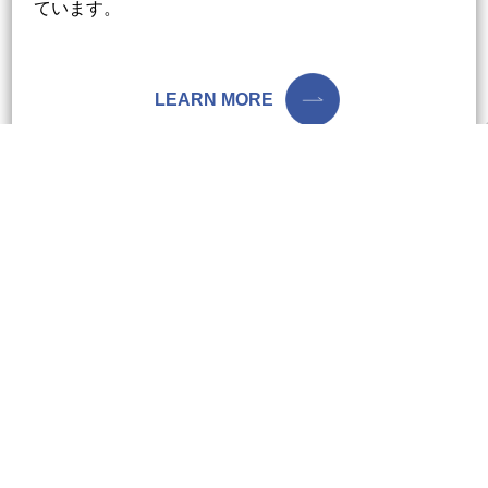
ています。
LEARN MORE
03
CASES
事
例
紹
介